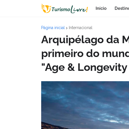
Início
Destin
Página inicial
Internacional
Arquipélago da M
primeiro do mund
"Age & Longevity 