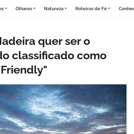
os
Olhares
Natureza
Roteiros de Fé
Conhe
adeira quer ser o
o classificado como
Friendly"